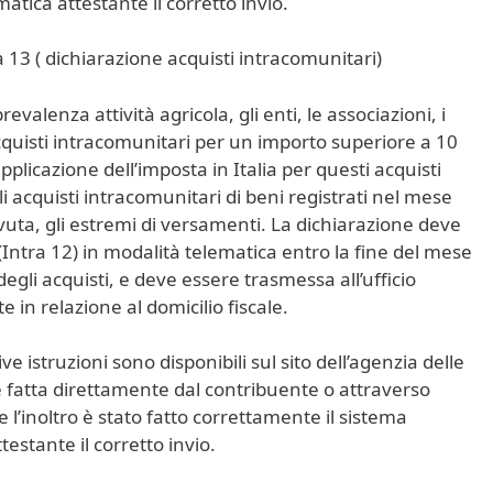
tica attestante il corretto invio.
 13 ( dichiarazione acquisti intracomunitari)
evalenza attività agricola, gli enti, le associazioni, i
cquisti intracomunitari per un importo superiore a 10
plicazione dell’imposta in Italia per questi acquisti
acquisti intracomunitari di beni registrati nel mese
ovuta, gli estremi di versamenti. La dichiarazione deve
Intra 12) in modalità telematica entro la fine del mese
degli acquisti, e deve essere trasmessa all’ufficio
 in relazione al domicilio fiscale.
ve istruzioni sono disponibili sul sito dell’agenzia delle
e fatta direttamente dal contribuente o attraverso
se l’inoltro è stato fatto correttamente il sistema
estante il corretto invio.