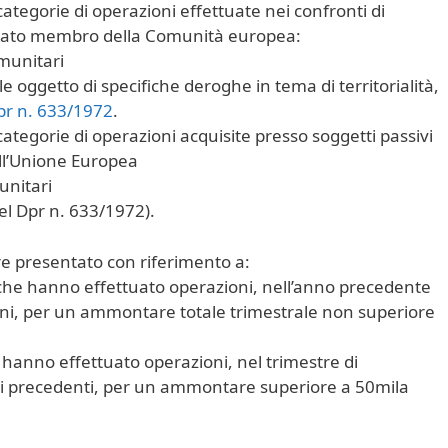
 categorie di operazioni effettuate nei confronti di
ro Stato membro della Comunità europea:
omunitari
le oggetto di specifiche deroghe in tema di territorialità,
pr n. 633/1972
.
 categorie di operazioni acquisite presso soggetti passivi
ell’Unione Europea
unitari
 del Dpr n. 633/1972).
re presentato con riferimento a:
i che hanno effettuato operazioni, nell’anno precedente
oni, per un ammontare totale trimestrale non superiore
e hanno effettuato operazioni, nel trimestre di
tri precedenti, per un ammontare superiore a 50mila