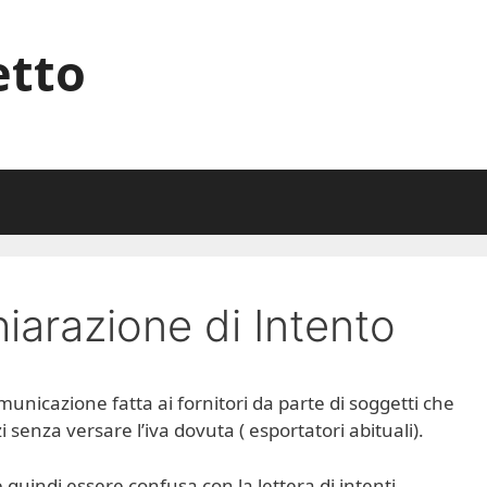
etto
iarazione di Intento
municazione fatta ai fornitori da parte di soggetti che
 senza versare l’iva dovuta ( esportatori abituali).
quindi essere confusa con la lettera di intenti,