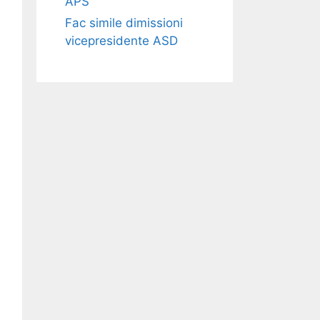
APS​​
Fac simile dimissioni
vicepresidente ASD​​