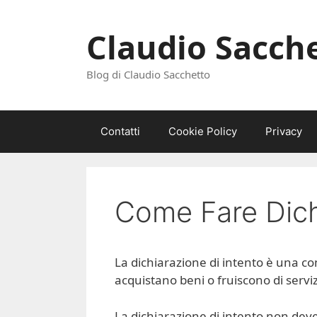
Vai
al
Claudio Sacch
contenuto
Blog di Claudio Sacchetto
Contatti
Cookie Policy
Privacy
Come Fare Dich
La dichiarazione di intento è una co
acquistano beni o fruiscono di servizi
La dichiarazione di intento non deve 