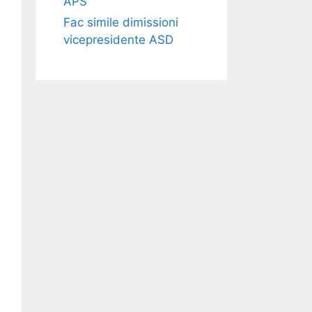
APS​​
Fac simile dimissioni
vicepresidente ASD​​