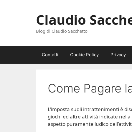
Vai
al
Claudio Sacch
contenuto
Blog di Claudio Sacchetto
Contatti
Cookie Policy
Privacy
Come Pagare la
L’imposta sugli intrattenimenti è dis
giochi ed altre attività indicate ne
aspetto puramente ludico dell’attivit