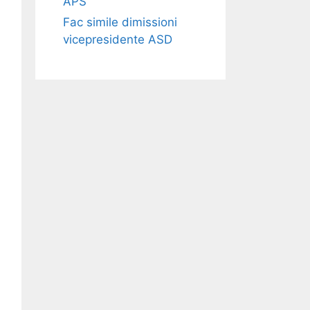
APS​​
Fac simile dimissioni
vicepresidente ASD​​