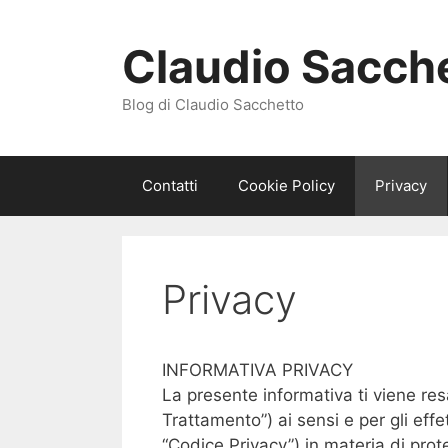
Vai
al
Claudio Sacch
contenuto
Blog di Claudio Sacchetto
Contatti
Cookie Policy
Privacy
Privacy
INFORMATIVA PRIVACY
La presente informativa ti viene res
Trattamento”) ai sensi e per gli eff
“Codice Privacy”) in materia di prot