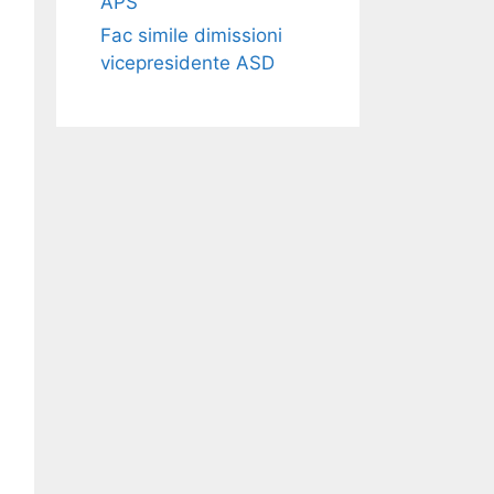
APS​​
Fac simile dimissioni
vicepresidente ASD​​