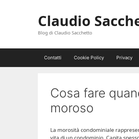
Vai
al
Claudio Sacch
contenuto
Blog di Claudio Sacchetto
Contatti
Cookie Policy
Privacy
Cosa fare quan
moroso
La morosità condominiale rappresent
vita di un condominio. Capita spess