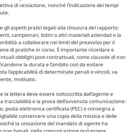
ettiva di cessazione, nonché l’indicazione dei tempi
vute.
 gli aspetti pratici legati alla chiusura del rapporto:
ti, campionari, listini o altri materiali aziendali e la
nibilità a collaborare nei limiti del preavviso per il
one di pratiche in corso. È importante ricordare e
tuali obblighi post-contrattuali, come clausole di non
ficandone la durata e l’ambito così da evitare
ta l’applicabilità di determinate penali o vincoli, va
mente, motivato.
le la lettera deve essere sottoscritta dall’agente e
la tracciabilità e la prova dell’avvenuta comunicazione:
, posta elettronica certificata (PEC) o consegna a
gliabile conservare una copia della missiva e delle
e, poiché la cessazione del mandato di agente ha
he non banali, nella comunicazione può essere