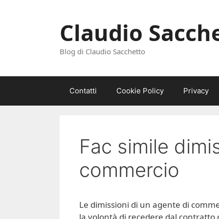
Vai
al
Claudio Sacch
contenuto
Blog di Claudio Sacchetto
Contatti
Cookie Policy
Privacy
Fac simile dimi
commercio
Le dimissioni di un agente di comme
la volontà di recedere dal contratto