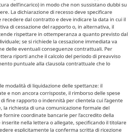
ura dell’incarico) in modo che non sussistano dubbi su
re. La dichiarazione di recesso deve specificare
ecedere dal contratto e deve indicare la data in cui il
iva di cessazione del rapporto o, in alternativa, il
ntende rispettare in ottemperanza a quanto previsto dal
ndividuale; se si richiede la cessazione immediata va
ne delle eventuali conseguenze contrattuali. Per
ettera riporti anche il calcolo del periodo di preavviso
imento puntuale alla clausola contrattuale che lo
e modalità di liquidazione delle spettanze: il
e e non ancora corrisposte, il rimborso delle spese
i fine rapporto o indennità per clientela cui l’agente
ile, la richiesta di una comunicazione formale del
e fornire coordinate bancarie per l’accredito della
serite nella lettera o allegate, specificando il titolare
iedere esplicitamente la conferma scritta di ricezione