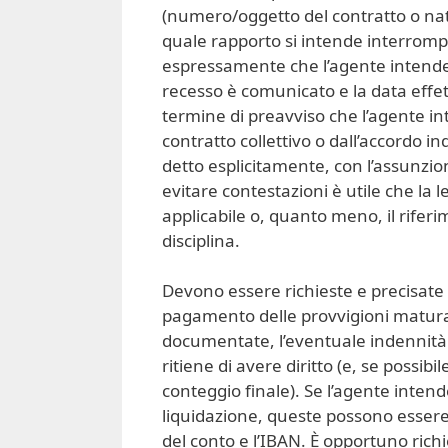
(numero/oggetto del contratto o nat
quale rapporto si intende interrompe
espressamente che l’agente intende r
recesso è comunicato e la data effett
termine di preavviso che l’agente i
contratto collettivo o dall’accordo i
detto esplicitamente, con l’assunzio
evitare contestazioni è utile che la l
applicabile o, quanto meno, il rifer
disciplina.
Devono essere richieste e precisate l
pagamento delle provvigioni maturat
documentate, l’eventuale indennità d
ritiene di avere diritto (e, se possib
conteggio finale). Se l’agente intend
liquidazione, queste possono essere in
del conto e l’IBAN. È opportuno rich