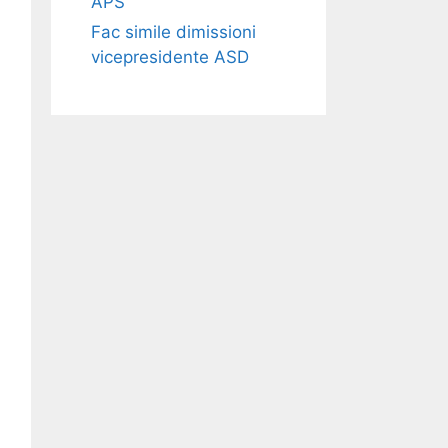
APS​​
Fac simile dimissioni
vicepresidente ASD​​