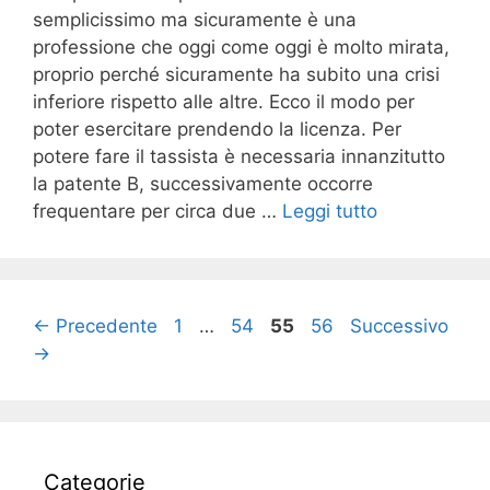
semplicissimo ma sicuramente è una
professione che oggi come oggi è molto mirata,
proprio perché sicuramente ha subito una crisi
inferiore rispetto alle altre. Ecco il modo per
poter esercitare prendendo la licenza. Per
potere fare il tassista è necessaria innanzitutto
la patente B, successivamente occorre
frequentare per circa due …
Leggi tutto
Pagina
Pagina
Pagina
Pagina
←
Precedente
1
…
54
55
56
Successivo
→
Categorie