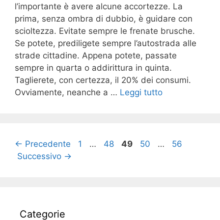
l’importante è avere alcune accortezze. La
prima, senza ombra di dubbio, è guidare con
scioltezza. Evitate sempre le frenate brusche.
Se potete, prediligete sempre l’autostrada alle
strade cittadine. Appena potete, passate
sempre in quarta o addirittura in quinta.
Taglierete, con certezza, il 20% dei consumi.
Ovviamente, neanche a …
Leggi tutto
Pagina
Pagina
Pagina
Pagina
Pagina
←
Precedente
1
…
48
49
50
…
56
Successivo
→
Categorie