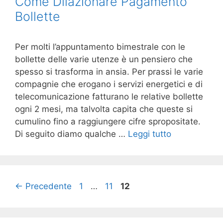
Come Dilazionare Pagamento
Bollette
Per molti l’appuntamento bimestrale con le
bollette delle varie utenze è un pensiero che
spesso si trasforma in ansia. Per prassi le varie
compagnie che erogano i servizi energetici e di
telecomunicazione fatturano le relative bollette
ogni 2 mesi, ma talvolta capita che queste si
cumulino fino a raggiungere cifre spropositate.
Di seguito diamo qualche …
Leggi tutto
Pagina
Pagina
Pagina
←
Precedente
1
…
11
12