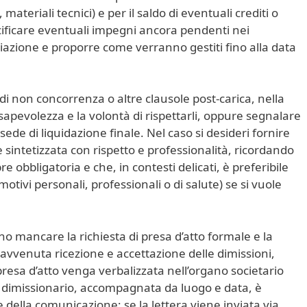
materiali tecnici) e per il saldo di eventuali crediti o
ificare eventuali impegni ancora pendenti nei
filiazione e proporre come verranno gestiti fino alla data
 di non concorrenza o altre clausole post‑carica, nella
nsapevolezza e la volontà di rispettarli, oppure segnalare
n sede di liquidazione finale. Nel caso si desideri fornire
intetizzata con rispetto e professionalità, ricordando
obbligatoria e che, in contesti delicati, è preferibile
(motivi personali, professionali o di salute) se si vuole
o mancare la richiesta di presa d’atto formale e la
 avvenuta ricezione e accettazione delle dimissioni,
presa d’atto venga verbalizzata nell’organo societario
 dimissionario, accompagnata da luogo e data, è
e della comunicazione; se la lettera viene inviata via