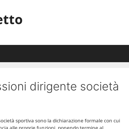
etto
ssioni dirigente società
società sportiva sono la dichiarazione formale con cui
uncia alle proprie funzioni, ponendo termine al