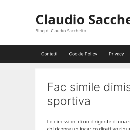
Vai
al
Claudio Sacch
contenuto
Blog di Claudio Sacchetto
Contatti
Cookie Policy
Privacy
Fac simile dimi
sportiva​​
Le dimissioni di un dirigente di una 
chi ricopre un incarico direttivo rin