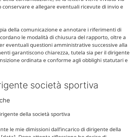
 conservare e allegare eventuali ricevute di invio e
opia della comunicazione e annotare i riferimenti di
ncordano le modalità di chiusura del rapporto, oltre a
r eventuali questioni amministrative successive alla
enti garantiscono chiarezza, tutela sia per il dirigente
ransizione ordinata e conforme agli obblighi statutari e
igente società sportiva​​
iche
irigente della società sportiva
 le mie dimissioni dall’incarico di dirigente della
 [data]. Dopo attenta riflessione ho deciso di