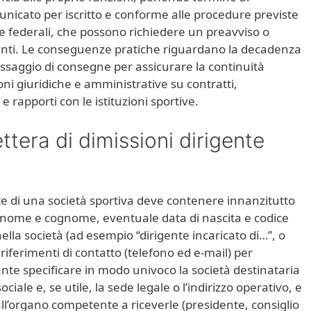
nicato per iscritto e conforme alle procedure previste
me federali, che possono richiedere un preavviso o
enti. Le conseguenze pratiche riguardano la decadenza
assaggio di consegne per assicurare la continuità
ioni giuridiche e amministrative su contratti,
e rapporti con le istituzioni sportive.
tera di dimissioni dirigente
nte di una società sportiva deve contenere innanzitutto
: nome e cognome, eventuale data di nascita e codice
nella società (ad esempio “dirigente incaricato di…”, o
 riferimenti di contatto (telefono ed e‑mail) per
nte specificare in modo univoco la società destinataria
ciale e, se utile, la sede legale o l’indirizzo operativo, e
 all’organo competente a riceverle (presidente, consiglio