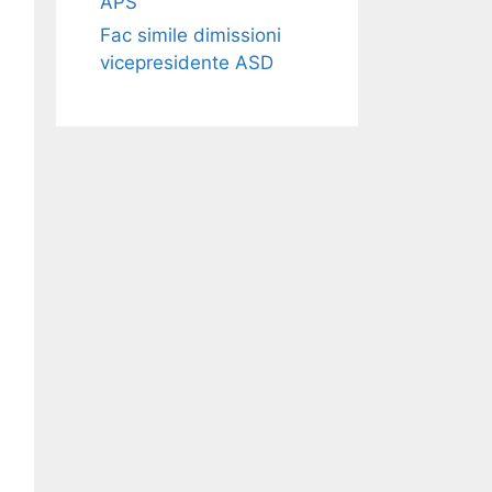
APS​​
Fac simile dimissioni
vicepresidente ASD​​