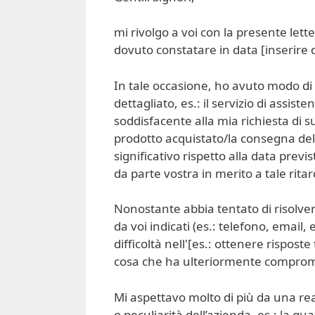
mi rivolgo a voi con la presente let
dovuto constatare in data [inserire 
In tale occasione, ho avuto modo di 
dettagliato, es.: il servizio di assist
soddisfacente alla mia richiesta di
prodotto acquistato/la consegna del
significativo rispetto alla data pr
da parte vostra in merito a tale ritar
Nonostante abbia tentato di risolver
da voi indicati (es.: telefono, email,
difficoltà nell'[es.: ottenere rispos
cosa che ha ulteriormente compromes
Mi aspettavo molto di più da una rea
o peculiarità dell’azienda, es.: la qual