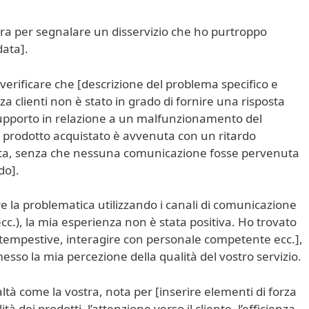
tera per segnalare un disservizio che ho purtroppo
data].
verificare che [descrizione del problema specifico e
enza clienti non è stato in grado di fornire una risposta
 supporto in relazione a un malfunzionamento del
 prodotto acquistato è avvenuta con un ritardo
evista, senza che nessuna comunicazione fosse pervenuta
do].
e la problematica utilizzando i canali di comunicazione
 ecc.), la mia esperienza non è stata positiva. Ho trovato
te tempestive, interagire con personale competente ecc.],
so la mia percezione della qualità del vostro servizio.
ltà come la vostra, nota per [inserire elementi di forza
ità dei prodotti, l’attenzione verso il cliente, l’efficienza