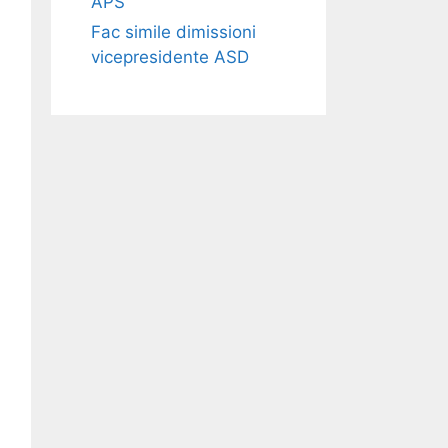
APS​​
Fac simile dimissioni
vicepresidente ASD​​