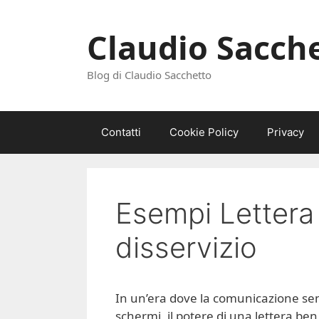
Vai
al
Claudio Sacch
contenuto
Blog di Claudio Sacchetto
Contatti
Cookie Policy
Privacy
Esempi Lettera
disservizio
In un’era dove la comunicazione se
schermi, il potere di una lettera be