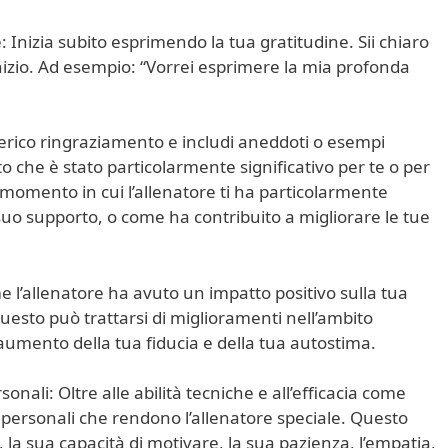
: Inizia subito esprimendo la tua gratitudine. Sii chiaro
’inizio. Ad esempio: “Vorrei esprimere la mia profonda
enerico ringraziamento e includi aneddoti o esempi
atto che è stato particolarmente significativo per te o per
momento in cui l’allenatore ti ha particolarmente
suo supporto, o come ha contribuito a migliorare le tue
e l’allenatore ha avuto un impatto positivo sulla tua
Questo può trattarsi di miglioramenti nell’ambito
l’aumento della tua fiducia e della tua autostima.
nali: Oltre alle abilità tecniche e all’efficacia come
 personali che rendono l’allenatore speciale. Questo
, la sua capacità di motivare, la sua pazienza, l’empatia,