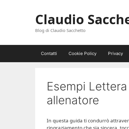
Vai
al
Claudio Sacch
contenuto
Blog di Claudio Sacchetto
Contatti
Cookie Policy
Privacy
Esempi Lettera 
allenatore
In questa guida ti condurrò attravers
ringraziamento che sia sincera, tocc