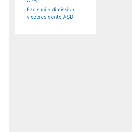
APS​​
Fac simile dimissioni
vicepresidente ASD​​