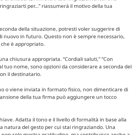
ingraziarti per…” riassumerà il motivo della tua
seconda della situazione, potresti voler suggerire di
i di nuovo in futuro. Questo non è sempre necessario,
 che è appropriato.
una chiusura appropriata. “Cordiali saluti,” “Con
 dal tuo nome, sono opzioni da considerare a seconda del
con il destinatario.
ano o viene inviata in formato fisico, non dimenticare di
scansione della tua firma può aggiungere un tocco
ave. Adatta il tono e il livello di formalità in base alla
lla natura del gesto per cui stai ringraziando. Una
ta non solo mostra gratitudine, ma contribuisce anche a