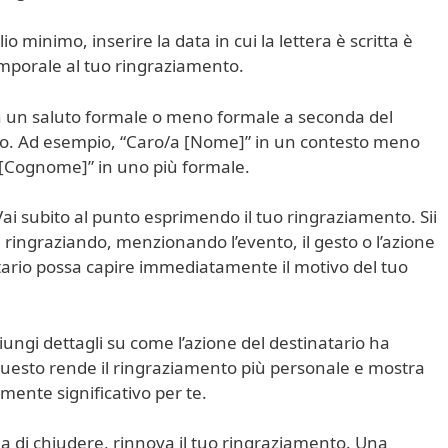
 minimo, inserire la data in cui la lettera è scritta è
mporale al tuo ringraziamento.
 con un saluto formale o meno formale a seconda del
ario. Ad esempio, “Caro/a [Nome]” in un contesto meno
a [Cognome]” in uno più formale.
ai subito al punto esprimendo il tuo ringraziamento. Sii
ai ringraziando, menzionando l’evento, il gesto o l’azione
atario possa capire immediatamente il motivo del tuo
iungi dettagli su come l’azione del destinatario ha
 Questo rende il ringraziamento più personale e mostra
amente significativo per te.
a di chiudere, rinnova il tuo ringraziamento. Una