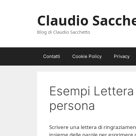
Vai
al
Claudio Sacch
contenuto
Blog di Claudio Sacchetto
Contatti
Cookie Policy
Privacy
Esempi Lettera 
persona
Scrivere una lettera di ringraziame
insieme delle parole per esprimere g