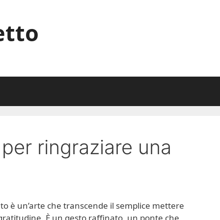
etto
per ringraziare una
nto è un’arte che transcende il semplice mettere
ratitudine. È un gesto raffinato, un ponte che