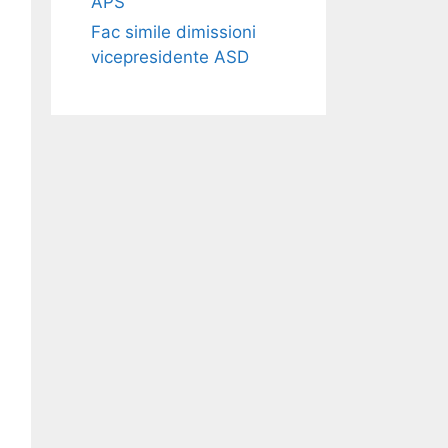
APS​​
Fac simile dimissioni
vicepresidente ASD​​